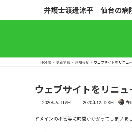
コ
ナ
弁護士渡邊涼平｜仙台の病
ン
ビ
テ
ゲ
ン
ー
ツ
シ
へ
ョ
ス
ン
キ
に
ッ
移
HOME
更新情報
お知らせ
ウェブサイトをリニュ
プ
動
ウェブサイトをリニュ
最
2020年5月19日
2020年12月28日
弁
終
更
ドメインの移管等に時間がかかってしまいま
新
日
時