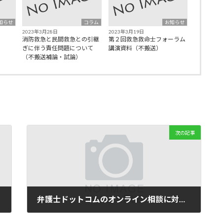
知らせ
コラム
お知らせ
2023年3月28日
2023年3月19日
消防救急と民間救急との引継
第２回救急救命士フォーラム
ぎに伴う責任問題について
講演資料（不搬送）
（不搬送補論・試論）
次の記事
弁護士ドットコムのオンライン相談に対応しました。
2020年6月2日